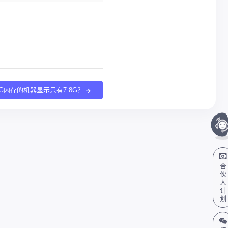
G内存的机器显示只有7.8G？
合
伙
人
计
划