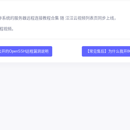
inux 操作系统的服务器远程连接教程合集 随 汪汪云视频列表页同步上线，
程视频。
-1公开的OpenSSH远程漏洞说明
【常见售后】为什么我开8