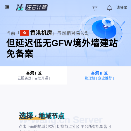
请登录
香港机房
当前「
」虽然相对易波动
但延迟低无GFW境外墙建站
免备案
香港 I 区
香港 II 区
云服务器 [ 自助开通 ]
物理机 [ 企业推荐 ]
选择
· 地域节点
点击下面的地域分类可切换节点分区 平台所有机型皆可