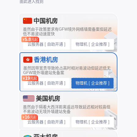
由此进入找到
中国机房
虽然由于政策要求有GFW境外网络墙需备案但延迟
低不易波动速度快
5.8
¥
元起
云服务器 [ 自助开通 ]
物理机 [ 企业推荐 ]
香港机房
虽然因带宽贵导致抢占高时相对易波动但延迟低无
GFW境外墙建站免备案
19
¥
元起
云服务器 [ 自助开通 ]
物理机 [ 企业推荐 ]
美国机房
虽然由于隔着大西洋距离遥远导致延迟相对较高但
不易波动无境外墙建站免备
16
¥
元起
云服务器 [ 自助开通 ]
物理机 [ 企业推荐 ]