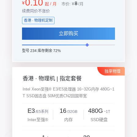
0.10
¥
8
起 / 月
市价: ¥
/月
续费同价不涨价
香港 · 物理机定制
立即购买
型号 234 库存剩余 72%
独享物理
香港 · 物理机 | 指定套餐
Intel Xeon至强® E3/E5处理器 16~32G内存 480G~1
T SSD固态盘 50M优质CN2回国带宽
E3
16
480G
/E5系列
/32GB
~1T
Inter至强®
内存
SSD硬盘