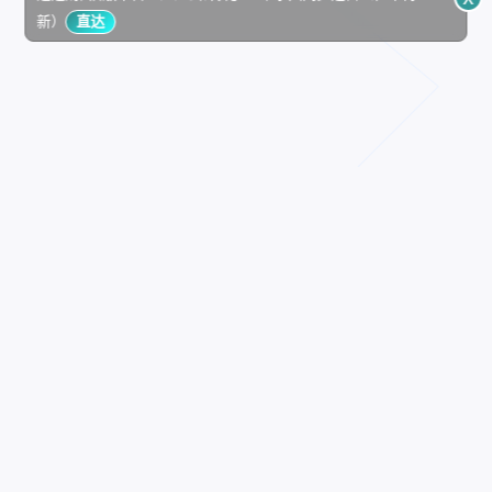
新）
直达