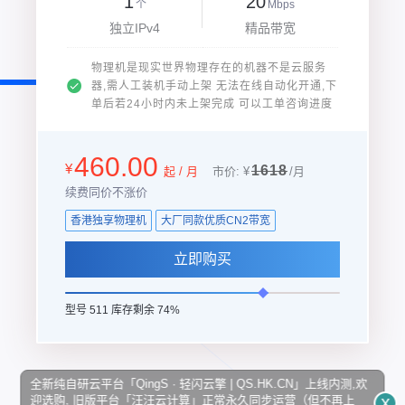
1
20
个
Mbps
独立IPv4
精品带宽
物理机是现实世界物理存在的机器不是云服务
器,需人工装机手动上架 无法在线自动化开通,下
单后若24小时内未上架完成 可以工单咨询进度
460.00
¥
1618
起 / 月
市价: ¥
/月
续费同价不涨价
香港独享物理机
大厂同款优质CN2带宽
立即购买
型号 511 库存剩余 74%
全新纯自研云平台「QingS · 轻闪云擎 | QS.HK.CN」上线内测,欢
x
迎选购, 旧版平台「汪汪云计算」正常永久同步运营（但不再上