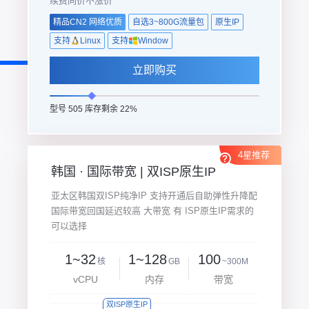
续费同价不涨价
精品CN2 网络优质
自选3~800G流量包
原生IP
支持
Linux
支持
Window
立即购买
型号 505 库存剩余 22%
4星推荐
韩国 · 国际带宽 | 双ISP原生IP
亚太区韩国双ISP纯净IP 支持开通后自助弹性升降配
国际带宽回国延迟较高 大带宽 有 ISP原生IP需求的
可以选择
1~32
1~128
100
核
GB
~300M
vCPU
内存
带宽
双ISP原生IP