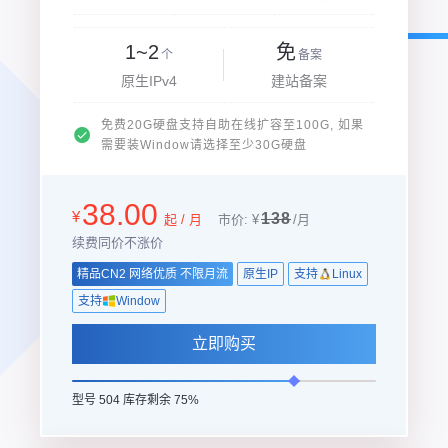
1~2
免
个
备案
原生IPv4
建站备案
免费20G硬盘支持自助在线扩容至100G, 如果
需要装Window请选择至少30G硬盘
38.00
¥
138
起 / 月
市价: ¥
/月
续费同价不涨价
精品CN2 网络优质 不限月流
原生IP
支持
Linux
支持
Window
立即购买
型号 504 库存剩余 75%