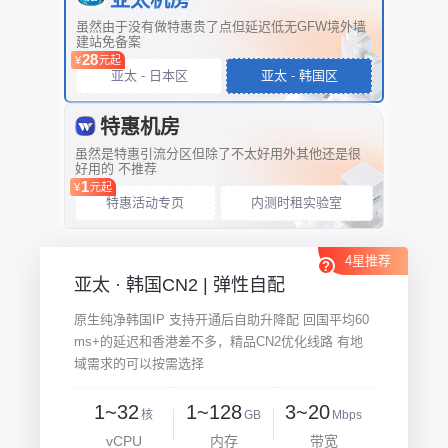
亚太机房
虽然由于没有做特惠贵了点但延迟低无GFW境外墙
建站免备案
28
¥
元起
亚太 - 日本区
亚太 - 韩国区
特惠机房
虽然是特惠引流分区但除了不太好用外其他还是很
好用的 不推荐
1
¥
元起
特惠活动专页
内测时租实验室
4星推荐
亚太 · 韩国CN2 | 弹性自配
原生纯净韩国IP 支持开通后自助升降配 回国平均60
ms+的延迟和香港差不多，精品CN2优化线路 有地
域需求的可以按需选择
1~32
1~128
3~20
核
GB
Mbps
vCPU
内存
带宽