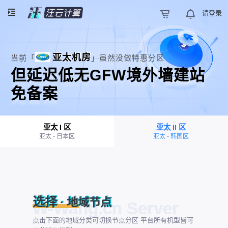
请登录
亚太机房
当前「
」虽然没做特惠分区
但延迟低无GFW境外墙建站
免备案
亚太 I 区
亚太 II 区
亚太 - 日本区
亚太 - 韩国区
选择
· 地域节点
点击下面的地域分类可切换节点分区 平台所有机型皆可