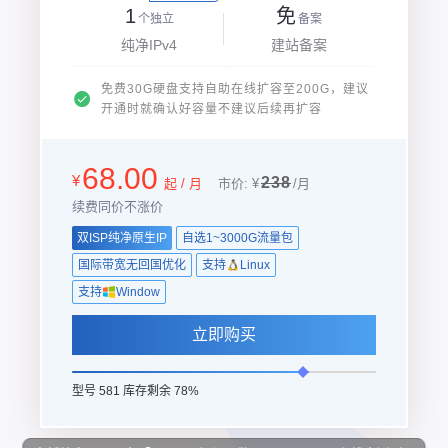
1
免
个独立
备案
纯净IPv4
建站备案
免费30G硬盘支持自助在线扩容至200G，建议
开通时就确认好容量不建议后续再扩容
68.00
¥
238
起 / 月
市价: ¥
/月
续费同价不涨价
双ISP纯净原生IP
自选1~3000G流量包
国际带宽无回国优化
支持
Linux
支持
Window
立即购买
型号 581 库存剩余 78%