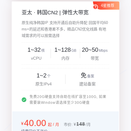
4星推荐
亚太 · 韩国CN2 | 弹性大带宽
原生纯净韩国IP 支持开通后自助升降配 回国平均60
ms+的延迟和香港差不多，精品CN2优化线路 有地
域需求的可以按需选择
1~32
1~128
20~50
核
GB
Mbps
vCPU
内存
带宽
1~2
免
个
备案
原生IPv4
建站备案
免费20G硬盘支持自助在线扩容至100G, 如果
需要装Window请选择至少30G硬盘
40.00
¥
148
起 / 月
市价: ¥
/月