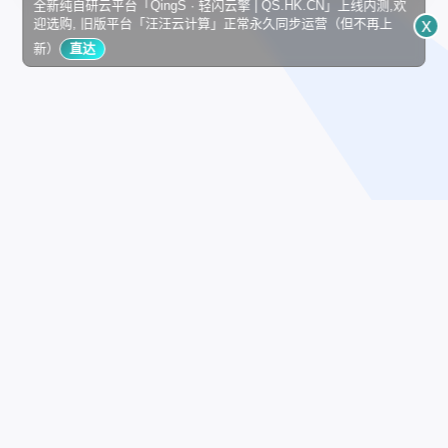
全新纯自研云平台「QingS · 轻闪云擎 | QS.HK.CN」上线内测,欢
x
迎选购, 旧版平台「汪汪云计算」正常永久同步运营（但不再上
新）
直达