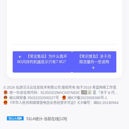
【常见售后】为什么我开
【常识普及】关于月
8G内存的机器显示只有7.8G？
限流量的一些说明
© 2026
仙游汪汪云信息技术有限公司
版权所有 始于2019
青蓝网络工作室
.
统一社会信用代码：91350322MACK97NE6C
「关于 & 代理声明」
闽公网安备 35032202000227号
闽ICP备2023009386号-1
《中华人民共和国增值电信业务经营许可证》
ICP编号
：闽B2-20190564
51LA统计-当前在线[128]