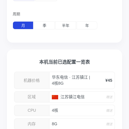
周期
月
季
半年
年
本机当前已选配置一览表
华东电信 · 江苏镇江 |
机器价格
¥45
4核8G
区域
江苏镇江电信
赠送
CPU
4核
赠送
内存
8G
赠送