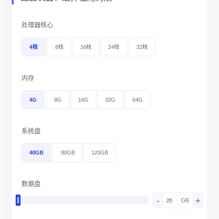
处理器核心
4核
8核
16核
24核
32核
内存
4G
8G
16G
32G
64G
系统盘
40GB
80GB
120GB
数据盘
-
+
GB