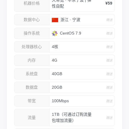
大带宽 · 华东宁波 | 弹
机器价格
¥59
性自配
数据中心
浙江 · 宁波
赠送
CentOS 7.9
操作系统
赠送
处理器核心
4核
赠送
内存
4G
赠送
系统盘
40GB
赠送
数据盘
20GB
赠送
带宽
100Mbps
赠送
1TB（可通过订购流量
流量
赠送
包增加流量）