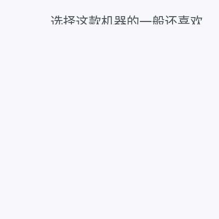
选择这款机器的一般还喜欢
中国
中国
独立IP云机
 59
独立IP分栏 区域内机器都是 附带独立IP 且延迟优质
您无
拥有独立完整操作系统权限的云服务器, 不清楚业务
是否符合的可以先低配开通 测试可用后再提配
4
4
10
Mbps
核
GB
Mbps
vCPU
内存
带宽
是
是
w
支持
Linux
支持
Window