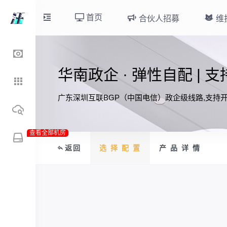
首页
合伙人招募
维
华南政企 · 弹性自配 | 
广东深圳互联BGP（中国电信）政企级线路,支持
查看全部机房
返回
选 择 配 置
产 品 详 情