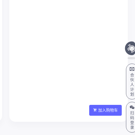
合
伙
人
计
划
加入购物车
扫
码
登
录