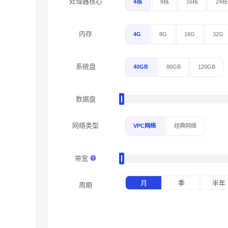
处理器核心
4核
8核
16核
24核
内存
4G
8G
16G
32G
系统盘
40GB
80GB
120GB
数据盘
网络类型
VPC网络
经典网络
带宽
月
季
半年
周期