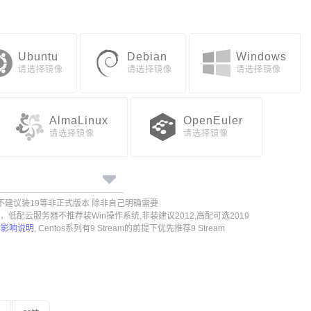
Ubuntu
Debian
Windows
请选择镜像
请选择镜像
请选择镜像
AlmaLinux
OpenEuler
请选择镜像
请选择镜像
正式版,不建议装19等非正式版本 除非自己明确需要
配置，低配云服务器不推荐装Win操作系统,非装建议2012,高配可选2019
的影响说明
, Centos系列有9 Stream的前提下优先推荐9 Stream