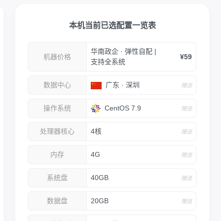
本机当前已选配置一览表
华南政企 · 弹性自配 |
机器价格
¥59
支持全系统
数据中心
广东 · 深圳
赠送
CentOS 7.9
操作系统
赠送
处理器核心
4核
赠送
内存
4G
赠送
系统盘
40GB
赠送
数据盘
20GB
赠送