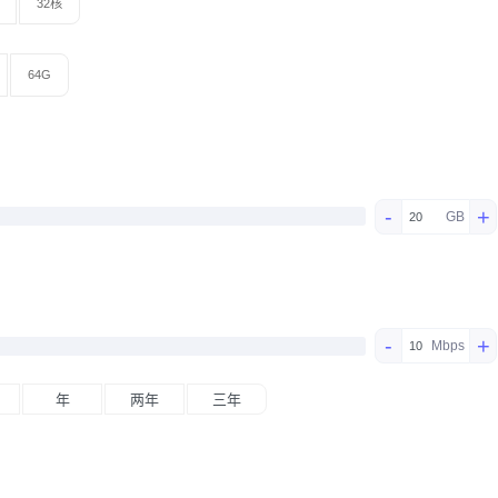
32核
64G
-
+
GB
-
+
Mbps
年
两年
三年