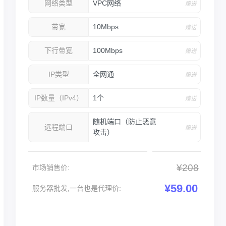
网络类型
VPC网络
赠送
带宽
10Mbps
赠送
下行带宽
100Mbps
赠送
IP类型
全网通
赠送
IP数量（IPv4）
1个
赠送
随机端口（防止恶意
远程端口
赠送
攻击）
¥208
市场销售价:
¥59.00
服务器批发,一台也是代理价: