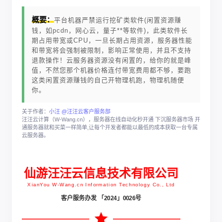
概要：
平台机器严禁运行挖矿类软件(闲置资源赚
钱，如pcdn，网心云，量子**等软件)，此类软件长
期占用带宽或CPU，一旦长期占用资源，服务器性能
和带宽将会强制被限制，影响正常使用，并且不支持
退款操作！云服务器资源没有闲置的，给你的就是峰
值，不然您那个机器价格连付带宽费用都不够，要跑
这类闲置资源赚钱的自己开物理机跑，物理机随便
你。
关于作者：
小汪 @汪汪云客户服务部
汪汪云计算（W-Wang.cn），服务器在线自动化秒开通 下沉服务器市场 开
通服务器就和买菜一样简单,让每个开发者都能以最低的成本获取一台专属
云服务器。
仙游汪汪云信息技术有限公司
XianYou W-Wang.cn Information Technology Co., Ltd
客户服务办发 「2024」0026号