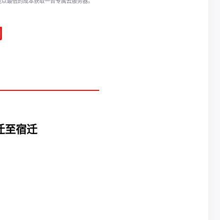
都能以最低的成本获取一台专属云服务器。
司
迁至宿迁