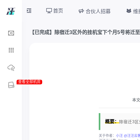
首页
合伙人招募
维
【已完成】除宿迁3区外的挂机宝下个月5号将迁
查看全部机房
本
概要：
除宿迁3区
关于作者：
小汪 @汪汪云