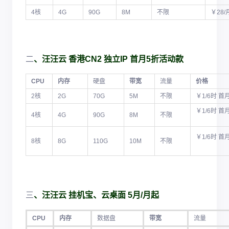
4核
4G
90G
8M
不限
￥28
二
、汪汪云 香港CN2 独立IP 首月5折活动款
CPU
内存
硬盘
带宽
流量
价格
2核
2G
70G
5M
不限
￥1/6时 首
￥1/6时 首月
4核
4G
90G
8M
不限
￥1/6时 首
8核
8G
110G
10M
不限
三
、汪汪云 挂机宝、云桌面 5月/月起
CPU
内存
数据盘
带宽
流量