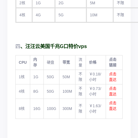
2核
1G
2G
5M
不限
4核
4G
5G
10M
不限
四
、
汪汪云美国千兆G口特价vps
内
流
点击
CPU
硬盘
带宽
价格
存
量
链接
不
￥0.18/
点击
1核
1G
50G
50M
限
小时
直达
不
￥0.73/
点击
4核
8G
50G
100M
限
小时
直达
点击
不
￥1.63/
8核
16G
100G
300M
直达
限
小时