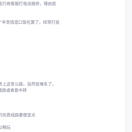
运行商客服打电话报修，理由就
个辛苦钱混口饭吃罢了，经常打投
挤上这条公路，自然就堵车了，
线路或者套中转
的优质线路要便宜点
以畅玩