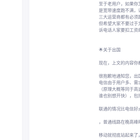
至于老用户，如果你
是宽带速度跑不满，
三大运营商都有必须
但希望大家不要过于
诉电话人家要扣工资
🌟关于出国
现在，上文的内容你
很抱歉地通知您，出
电信由于用户多、需
（原理大概等同于高
谁也别想开快），包
联通的情况比电信好
，普通线路在晚高峰
移动就彻底站起来了