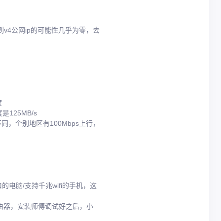
4公网ip的可能性几乎为零，去
度
125MB/s
同，个别地区有100Mbps上行，
电脑/支持千兆wifi的手机，这
6路由器，安装师傅调试好之后，小