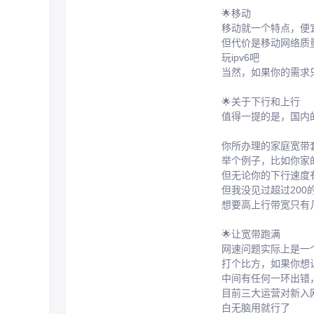
🌟移动
移动就一个特点，便
但代价是移动网络质
玩ipv6吧
当然，如果你的需求
🌟关于下行和上行
值得一提的是，国内
你所办理的家庭宽带套
举个例子，比如你家的
但无论你的下行速度有
但我没见过超过200
想要高上行带宽只有几
🌟让宽带跑满
网速问题实际上是一
打个比方，如果你想让
中间有任何一环出错
目前三大运营对新入网
白无脑用就行了