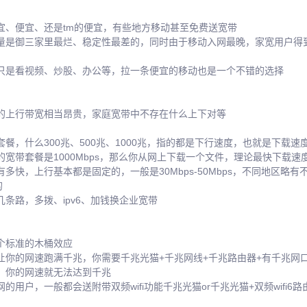
宜、便宜、还是tm的便宜，有些地方移动甚至免费送宽带
量是御三家里最烂、稳定性最差的，同时由于移动入网最晚，家宽用户得到v
只是看视频、炒股、办公等，拉一条便宜的移动也是一个不错的选择
的上行带宽相当昂贵，家庭宽带中不存在什么上下对等
餐，什么300兆、500兆、1000兆，指的都是下行速度，也就是下载速
宽带套餐是1000Mbps，那么你从网上下载一个文件，理论最快下载速度是
多快，上行基本都是固定的，一般是30Mbps-50Mbps，不同地区略有不
的
条路，多拨、ipv6、加钱换企业宽带
个标准的木桶效应
你的网速跑满千兆，你需要千兆光猫+千兆网线+千兆路由器+有千兆网口的
，你的网速就无法达到千兆
的用户，一般都会送附带双频wifi功能千兆光猫or千兆光猫+双频wifi