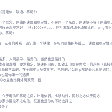
然是电信、联通、移动啦
一个概念，网络的速度和稳定性，不是同一个东西，网速快不等于网络稳
候表现非常好，下行1000+Mbps，但打游戏时动不动飙延迟、ping
你，移动）
价格，三者的关系，请记住一个铁律，在相同价格的基础上，速度和稳定性
最多、入网最早、最贵的，当然也是最好的
或者做直播，要求稳定、快速的网络，加钱上电信是你唯一的选择（直接
资源最丰富的，在全国绝大多数地方，电信的v4公网ip都是最容易要到
信也是你唯一的选择
信的收益也比另外两家高一截
，介于电信和移动之间，比电信弱，比移动好，同时北方优于南方
你家小区拉不进电信，联通也是你的不错选择之一
难多了