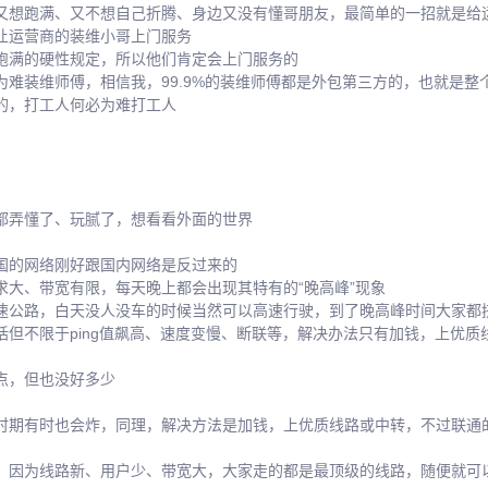
又想跑满、又不想自己折腾、身边又没有懂哥朋友，最简单的一招就是给
让运营商的装维小哥上门服务
跑满的硬性规定，所以他们肯定会上门服务的
为难装维师傅，相信我，99.9%的装维师傅都是外包第三方的，也就是整
的，打工人何必为难打工人
都弄懂了、玩腻了，想看看外面的世界
国的网络刚好跟国内网络是反过来的
求大、带宽有限，每天晚上都会出现其特有的“晚高峰”现象
速公路，白天没人没车的时候当然可以高速行驶，到了晚高峰时间大家都
括但不限于ping值飙高、速度变慢、断联等，解决办法只有加钱，上优质
点，但也没好多少
时期有时也会炸，同理，解决方法是加钱，上优质线路或中转，不过联通
，因为线路新、用户少、带宽大，大家走的都是最顶级的线路，随便就可